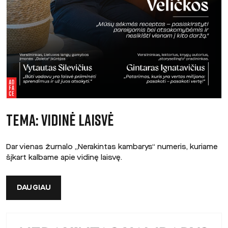
TEMA: VIDINĖ LAISVĖ
Dar vienas žurnalo „Nerakintas kambarys“ numeris, kuriame
šįkart kalbame apie vidinę laisvę.
DAUGIAU