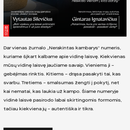
Dar vienas žurnalo „Nerakintas kambarys“ numeris,
kuriame šįkart kalbame apie vidinę laisvę. Kiekvienas
mūsų vidinę laisvę jaučiame savaip. Vieniems ji –
gebėjimas rinktis. Kitiems – drąsa pasakyti tai, kas
svarbu. Tretiems – smalsumas žengti į pokytį, net
kai nematai, kas laukia už kampo. Šiame numeryje
vidinė laisvė pasirodo labai skirtingomis formomis,
tačiau kiekviena jų – autentiška ir tikra.