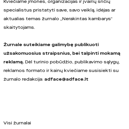
Kviečiame įmones, organizacijas ir įvairių sričių
specialistus pristatyti save, savo veiklą, idėjas ar
aktualias temas žurnalo „Nerakintas kambarys“
skaitytojams.
Žurnale suteikiame galimybę publikuoti
užsakomuosius straipsnius, bei talpinti mokamą
reklamą.
Dėl turinio pobūdžio, publikavimo sąlygų,
reklamos formato ir kainų kviečiame susisiekti su
žurnalo redakcija:
adface@adface.lt
Visi žurnalai