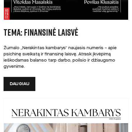
TEMA: FINANSINĖ LAISVĖ
Žurnalo „Nerakintas kambarys“ naujasis numeris – apie
psichinę sveikatą ir finansinę laisvę. Atrask įkvėpimą
ieškodamas balanso tarp darbo, poilsio ir džiaugsmo
gyvenime.
DAUGIAU