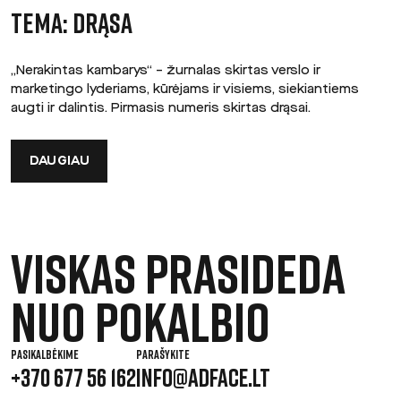
TEMA: DRĄSA
„Nerakintas kambarys“ – žurnalas skirtas verslo ir
marketingo lyderiams, kūrėjams ir visiems, siekiantiems
augti ir dalintis. Pirmasis numeris skirtas drąsai.
DAUGIAU
Viskas prasideda
nuo pokalbio
PASIKALBĖKIME
PARAŠYKITE
+370 677 56 162
INFO@ADFACE.LT