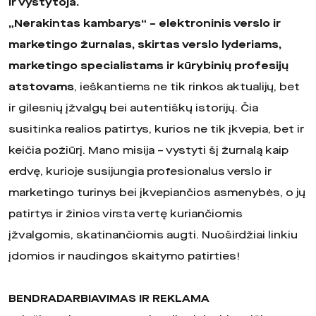
ir vystytoja.
„Nerakintas kambarys“ – elektroninis verslo ir
marketingo žurnalas, skirtas verslo lyderiams,
marketingo specialistams ir kūrybinių profesijų
atstovams
, ieškantiems ne tik rinkos aktualijų, bet
ir gilesnių įžvalgų bei autentiškų istorijų. Čia
susitinka realios patirtys, kurios ne tik įkvepia, bet ir
keičia požiūrį. Mano misija – vystyti šį žurnalą kaip
erdvę, kurioje susijungia profesionalus verslo ir
marketingo turinys bei įkvepiančios asmenybės, o jų
patirtys ir žinios virsta vertę kuriančiomis
įžvalgomis, skatinančiomis augti. Nuoširdžiai linkiu
įdomios ir naudingos skaitymo patirties!
BENDRADARBIAVIMAS IR
REKLAMA