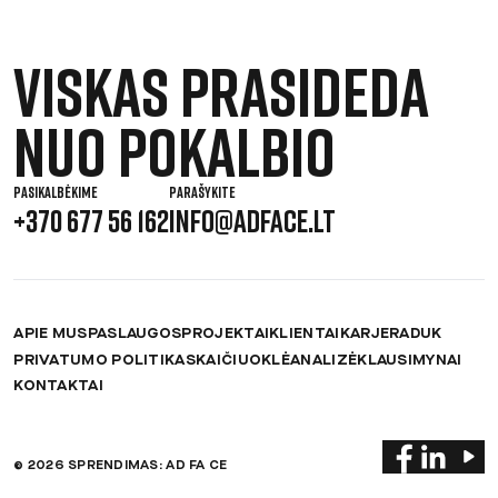
Viskas prasideda
nuo pokalbio
PASIKALBĖKIME
PARAŠYKITE
+370 677 56 162
INFO@ADFACE.LT
APIE MUS
PASLAUGOS
PROJEKTAI
KLIENTAI
KARJERA
DUK
PRIVATUMO POLITIKA
SKAIČIUOKLĖ
ANALIZĖ
KLAUSIMYNAI
KONTAKTAI
© 2026 SPRENDIMAS: AD FA CE