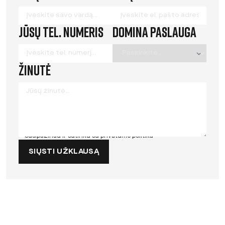
this
field
Jūsų tel. numeris
Domina paslauga
blank
Žinutė
Susipažinau ir sutinku su
privatumo politika
SIŲSTI UŽKLAUSĄ