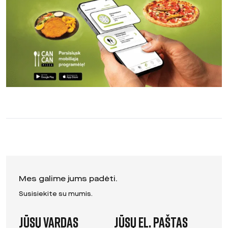
Mes galime jums padėti.
Susisiekite su mumis.
Jūsų vardas
Jūsų el. paštas
Leave