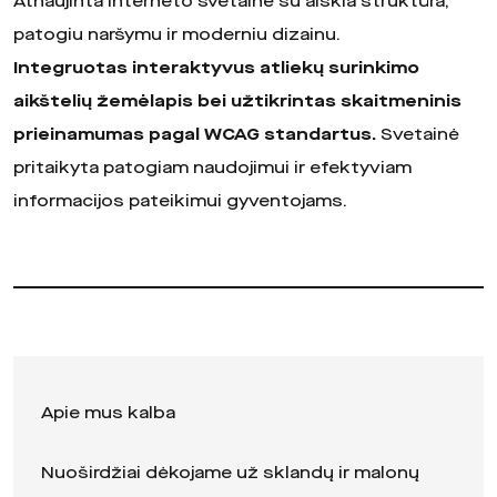
Atnaujinta interneto svetainė su aiškia struktūra,
patogiu naršymu ir moderniu dizainu.
Integruotas interaktyvus atliekų surinkimo
aikštelių žemėlapis bei užtikrintas skaitmeninis
prieinamumas pagal WCAG standartus.
Svetainė
pritaikyta patogiam naudojimui ir efektyviam
informacijos pateikimui gyventojams.
Apie mus kalba
Nuoširdžiai dėkojame už sklandų ir malonų