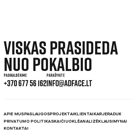
Viskas prasideda
nuo pokalbio
PASIKALBĖKIME
PARAŠYKITE
+370 677 56 162
INFO@ADFACE.LT
APIE MUS
PASLAUGOS
PROJEKTAI
KLIENTAI
KARJERA
DUK
PRIVATUMO POLITIKA
SKAIČIUOKLĖ
ANALIZĖ
KLAUSIMYNAI
KONTAKTAI