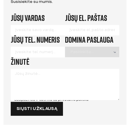
Susisiekite su mumis.
Jūsų vardas
Jūsų el. paštas
Leave
this
field
Jūsų tel. numeris
Domina paslauga
blank
Žinutė
Susipažinau ir sutinku su
privatumo politika
SIŲSTI UŽKLAUSĄ