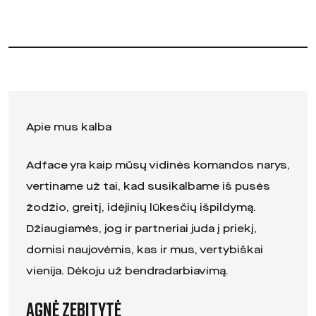
Apie mus kalba
Adface yra kaip mūsų vidinės komandos narys,
vertiname už tai, kad susikalbame iš pusės
žodžio, greitį, idėjinių lūkesčių išpildymą.
Džiaugiamės, jog ir partneriai juda į priekį,
domisi naujovėmis, kas ir mus, vertybiškai
vienija. Dėkoju už bendradarbiavimą.
Agnė Zebitytė