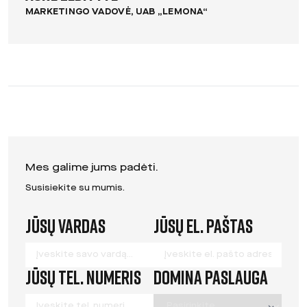
MARKETINGO VADOVĖ, UAB „LEMONA“
Mes galime jums padėti.
Susisiekite su mumis.
Jūsų vardas
Jūsų el. paštas
Leave
this
field
Jūsų tel. numeris
Domina paslauga
blank