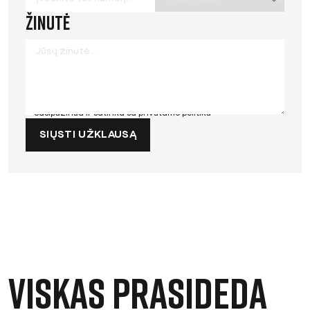
Žinutė
Susipažinau ir sutinku su
privatumo politika
SIŲSTI UŽKLAUSĄ
Viskas prasideda