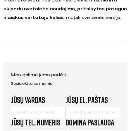
interneto svetainės dizainas. Siekiant
užtikrinti
sklandų svetainės naudojimą, pritaikytas patogus
ir aiškus vartotojo kelias
, mobili svetainės versija.
Mes galime jums padėti.
Susisiekite su mumis.
Jūsų vardas
Jūsų el. paštas
Leave
this
field
Jūsų tel. numeris
Domina paslauga
blank