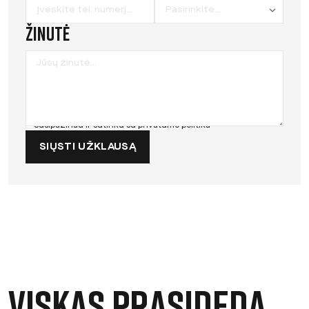
Žinutė
Susipažinau ir sutinku su
privatumo politika
SIŲSTI UŽKLAUSĄ
Viskas prasideda