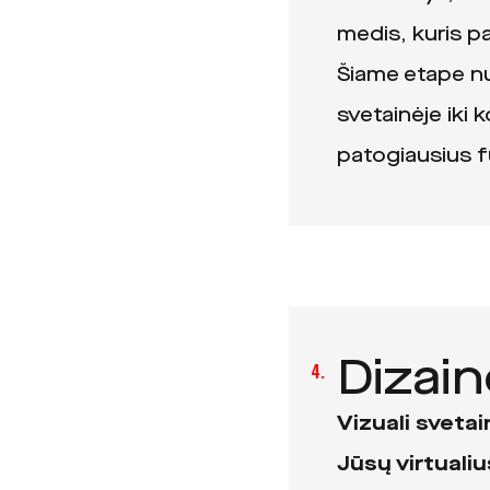
medis, kuris pa
Šiame etape n
svetainėje iki
patogiausius 
Dizai
4.
Vizuali svetain
Jūsų virtual