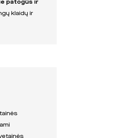
ie patogūs ir
ų klaidų ir
tainės
jami
vetainės