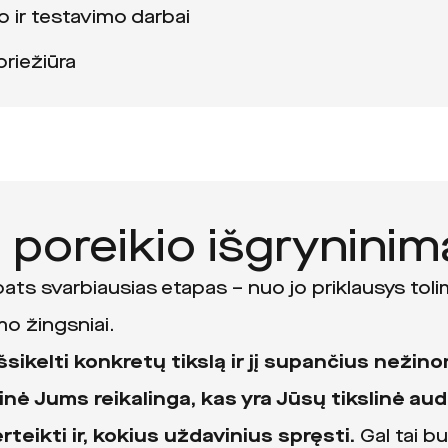
 ir testavimo darbai
priežiūra
 poreikio išgryninim
 pats svarbiausias etapas – nuo jo priklausys tol
mo žingsniai.
̌sikelti konkretų tikslą ir jį supančius neži
inė Jums reikalinga, kas yra Jūsų tikslinė audi
erteikti ir, kokius uždavinius spręsti.
Gal tai bu