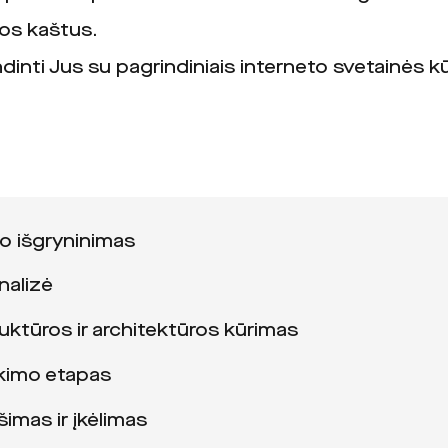
os kaštus.
dinti Jus su pagrindiniais interneto svetainės 
io išgryninimas
nalizė
uktūros ir architektūros kūrimas
nkimo etapas
šimas ir įkėlimas