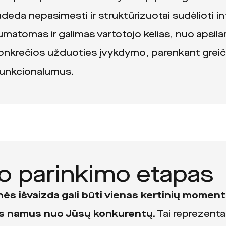
deda nepasimesti ir struktūrizuotai sudėlioti in
umatomas ir galimas vartotojo kelias, nuo apsi
 konkrečios užduoties įvykdymo, parenkant greič
funkcionalumus.
no parinkimo etapas
ės išvaizda gali būti vienas kertinių momentų 
ius namus nuo Jūsų konkurentų.
Tai reprezentac