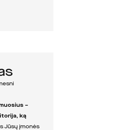
as
imesni
nomuosius –
torija, ką
s Jūsų įmonės