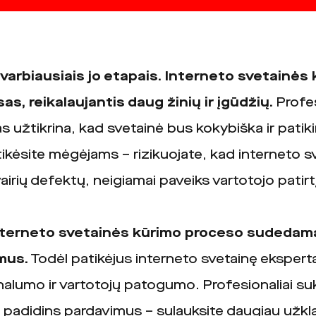
varbiausiais jo etapais. Interneto svetainės 
, reikalaujantis daug žinių ir įgūdžių.
Profes
žtikrina, kad svetainė bus kokybiška ir patiki
tikėsite mėgėjams – rizikuojate, kad interneto 
vairių defektų, neigiamai paveiks vartotojo patirtį
terneto svetainės kūrimo proceso sudedamąs
mus.
Todėl patikėjus interneto svetainę ekspertam
onalumo ir vartotojų patogumo. Profesionaliai su
a padidins pardavimus – sulauksite daugiau užklau