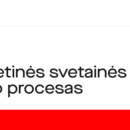
etinės svetainės
o procesas