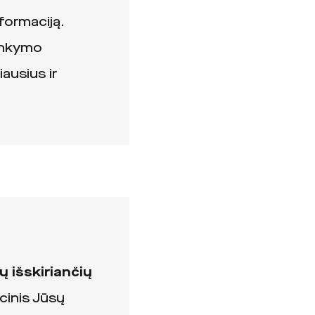
formaciją.
lankymo
iausius ir
išskiriančių
inis Jūsų