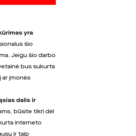
kūrimas yra
ionalus šio
ma. Jeigu šio darbo
svetainė bus sukurta
 ar įmonės
ias dalis ir
s, būsite tikri dėl
kurta interneto
sų ir taip