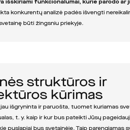
ra išskiriami funkcionalumai, kurie parodo ar j
ikta konkurentų analizė padės išvengti nereikaling
 svetainę būti žingsniu priekyje.
nės struktūros ir
tektūros kūrimas
 jau išgryninta ir paruošta, tuomet kuriamas sve
alas, t. y. kaip ir kur bus pateikti Jūsų pageidau
e puslapiai bus svetainėje. Taip parengiamas s