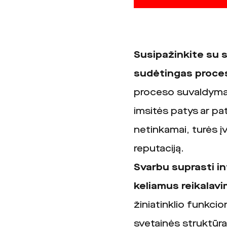
Susipažinkite su s
sudėtingas procesas
proceso suvaldymas u
imsitės patys ar pa
netinkamai, turės į
reputaciją.
Svarbu suprasti in
keliamus reikalavi
žiniatinklio funkci
svetainės struktūr