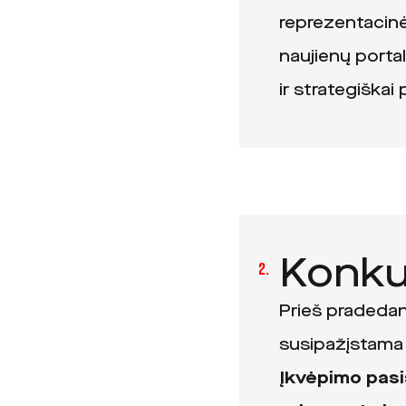
reprezentacinė
naujienų porta
ir strategiška
Konku
2.
Prieš pradedan
susipažįstama 
Įkvėpimo pa