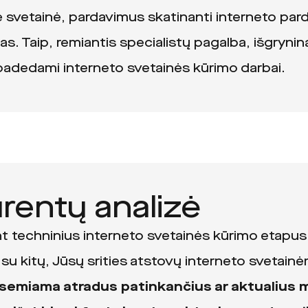
 svetainė, pardavimus skatinanti interneto pard
las. Taip, remiantis specialistų pagalba, išgryn
i padedami interneto svetainės kūrimo darbai.
rentų analizė
t techninius interneto svetainės kūrimo etapus
su kitų, Jūsų srities atstovų interneto svetainė
sisemiama atradus patinkančius ar aktualius