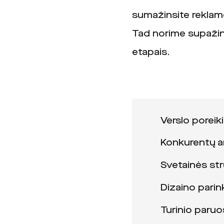
sumažinsite reklam
Tad norime supažin
etapais.
Verslo poreik
Konkurentų a
Svetainės str
Dizaino pari
Turinio paruo