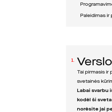
Programavimo
Paleidimas ir 
Verslo
1.
Tai pirmasis ir
svetainės kūri
Labai svarbu is
kodėl ši sveta
norėsite jai p