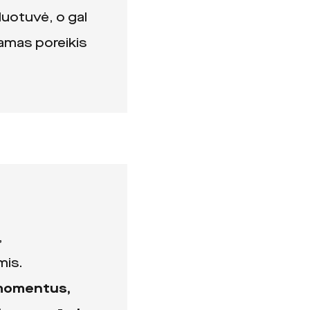
uotuvė, o gal
inamas poreikis
,
mis.
 momentus,