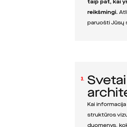
taip pat, kai y
reikšmingi.
Atl
paruošti Jūsų
Svetai
3.
archi
Kai informacija
struktūros vizu
duomenys, koki