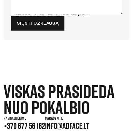
Susipažinau ir sutinku su
privatumo politika
SIŲSTI UŽKLAUSĄ
Viskas prasideda
nuo pokalbio
PASIKALBĖKIME
PARAŠYKITE
+370 677 56 162
INFO@ADFACE.LT