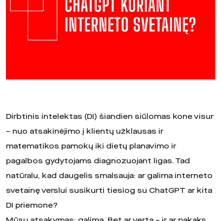
Dirbtinis intelektas (DI) šiandien siūlomas kone visur
– nuo atsakinėjimo į klientų užklausas ir
matematikos pamokų iki dietų planavimo ir
pagalbos gydytojams diagnozuojant ligas. Tad
natūralu, kad daugelis smalsauja: ar galima interneto
svetainę verslui susikurti tiesiog su ChatGPT ar kita
DI priemone?
Mūsų atsakymas: galima. Bet ar verta – ir ar pakaks