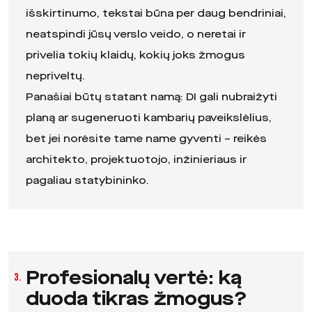
išskirtinumo, tekstai būna per daug bendriniai,
neatspindi jūsų verslo veido, o neretai ir
privelia tokių klaidų, kokių joks žmogus
nepriveltų.
Panašiai būtų statant namą: DI gali nubraižyti
planą ar sugeneruoti kambarių paveikslėlius,
bet jei norėsite tame name gyventi – reikės
architekto, projektuotojo, inžinieriaus ir
pagaliau statybininko.
Profesionalų vertė: ką
3.
duoda tikras žmogus?