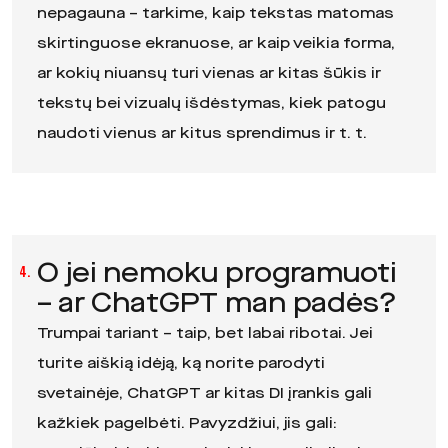
nepagauna – tarkime, kaip tekstas matomas
skirtinguose ekranuose, ar kaip veikia forma,
ar kokių niuansų turi vienas ar kitas šūkis ir
tekstų bei vizualų išdėstymas, kiek patogu
naudoti vienus ar kitus sprendimus ir t. t.
O jei nemoku programuoti
4.
– ar ChatGPT man padės?
Trumpai tariant – taip, bet labai ribotai. Jei
turite aiškią idėją, ką norite parodyti
svetainėje, ChatGPT ar kitas DI įrankis gali
kažkiek pagelbėti. Pavyzdžiui, jis gali: