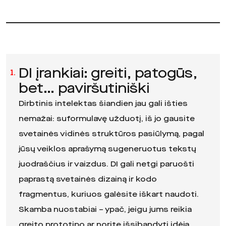
DI įrankiai: greiti, patogūs,
1.
bet… paviršutiniški
Dirbtinis intelektas šiandien jau gali išties
nemažai: suformulavę užduotį, iš jo gausite
svetainės vidinės struktūros pasiūlymą, pagal
jūsų veiklos aprašymą sugeneruotus tekstų
juodraščius ir vaizdus. DI gali netgi paruošti
paprastą svetainės dizainą ir kodo
fragmentus, kuriuos galėsite iškart naudoti.
Skamba nuostabiai – ypač, jeigu jums reikia
greito prototipo ar norite išsibandyti idėją.