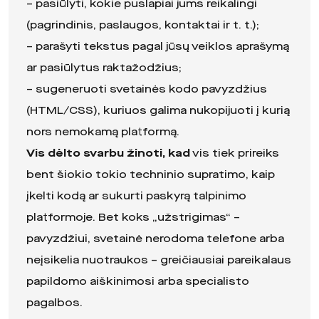
– pasiūlyti, kokie puslapiai jums reikalingi
(pagrindinis, paslaugos, kontaktai ir t. t.);
– parašyti tekstus pagal jūsų veiklos aprašymą
ar pasiūlytus raktažodžius;
– sugeneruoti svetainės kodo pavyzdžius
(HTML/CSS), kuriuos galima nukopijuoti į kurią
nors nemokamą platformą.
Vis dėlto svarbu žinoti, kad
vis tiek prireiks
bent šiokio tokio techninio supratimo, kaip
įkelti kodą ar sukurti paskyrą talpinimo
platformoje. Bet koks „užstrigimas“ –
pavyzdžiui, svetainė nerodoma telefone arba
neįsikelia nuotraukos – greičiausiai pareikalaus
papildomo aiškinimosi arba specialisto
pagalbos.