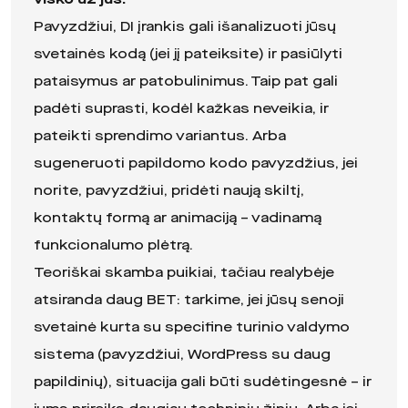
Pavyzdžiui, DI įrankis gali išanalizuoti jūsų
svetainės kodą (jei jį pateiksite) ir pasiūlyti
pataisymus ar patobulinimus. Taip pat gali
padėti suprasti, kodėl kažkas neveikia, ir
pateikti sprendimo variantus. Arba
sugeneruoti papildomo kodo pavyzdžius, jei
norite, pavyzdžiui, pridėti naują skiltį,
kontaktų formą ar animaciją – vadinamą
funkcionalumo plėtrą.
Teoriškai skamba puikiai, tačiau realybėje
atsiranda daug BET: tarkime, jei jūsų senoji
svetainė kurta su specifine turinio valdymo
sistema (pavyzdžiui, WordPress su daug
papildinių), situacija gali būti sudėtingesnė – ir