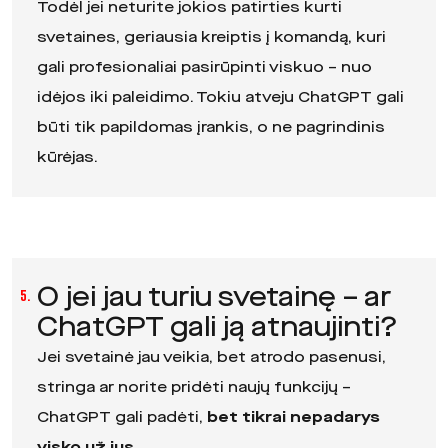
Todėl jei neturite jokios patirties kurti
svetaines, geriausia kreiptis į komandą, kuri
gali profesionaliai pasirūpinti viskuo – nuo
idėjos iki paleidimo. Tokiu atveju ChatGPT gali
būti tik papildomas įrankis, o ne pagrindinis
kūrėjas.
O jei jau turiu svetainę – ar
5.
ChatGPT gali ją atnaujinti?
Jei svetainė jau veikia, bet atrodo pasenusi,
stringa ar norite pridėti naujų funkcijų –
ChatGPT gali padėti,
bet
tikrai nepadarys
visko už jus.