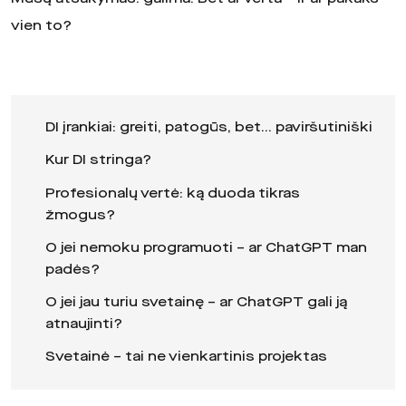
vien to?
DI įrankiai: greiti, patogūs, bet… paviršutiniški
Kur DI stringa?
Profesionalų vertė: ką duoda tikras
žmogus?
O jei nemoku programuoti – ar ChatGPT man
padės?
O jei jau turiu svetainę – ar ChatGPT gali ją
atnaujinti?
Svetainė – tai ne vienkartinis projektas