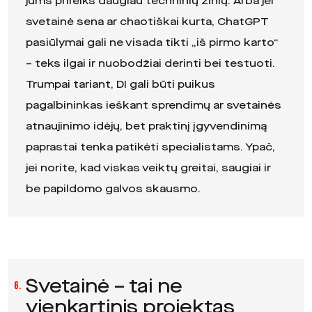
jums prireiks daugiau techninių žinių. Arba jei
svetainė sena ar chaotiškai kurta, ChatGPT
pasiūlymai gali ne visada tikti „iš pirmo karto“
– teks ilgai ir nuobodžiai derinti bei testuoti.
Trumpai tariant, DI gali būti puikus
pagalbininkas ieškant sprendimų ar svetainės
atnaujinimo idėjų, bet praktinį įgyvendinimą
paprastai tenka patikėti specialistams. Ypač,
jei norite, kad viskas veiktų greitai, saugiai ir
be papildomo galvos skausmo.
Svetainė – tai ne
6.
vienkartinis projektas