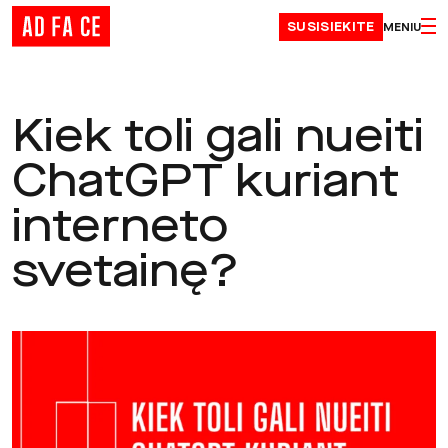
Skip to content
SUSISIEKITE
MENIU
Kiek toli gali nueiti
ChatGPT kuriant
interneto
svetainę?