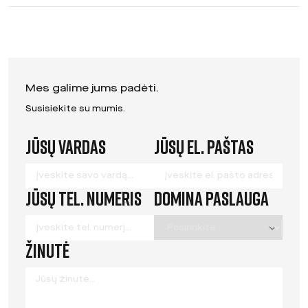
Mes galime jums padėti.
Susisiekite su mumis.
Jūsų vardas
Jūsų el. paštas
Leave
this
field
Jūsų tel. numeris
Domina paslauga
blank
Žinutė