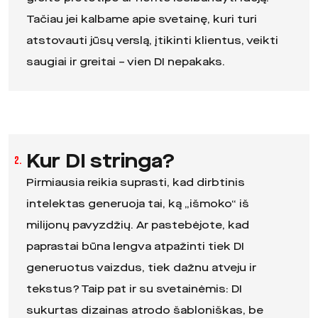
Tačiau jei kalbame apie svetainę, kuri turi
atstovauti jūsų verslą, įtikinti klientus, veikti
saugiai ir greitai – vien DI nepakaks.
Kur DI stringa?
2.
Pirmiausia reikia suprasti, kad dirbtinis
intelektas generuoja tai, ką „išmoko“ iš
milijonų pavyzdžių. Ar pastebėjote, kad
paprastai būna lengva atpažinti tiek DI
generuotus vaizdus, tiek dažnu atveju ir
tekstus? Taip pat ir su svetainėmis: DI
sukurtas dizainas atrodo šabloniškas, be