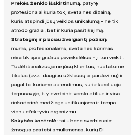
Prekės ženklo išskirtinum
ą:
patyrę
profesionalai kuria tokį svetainės dizainą,
kuris atspindi jūsų veiklos unikalumą – ne tik
atrodo gražiai, bet ir kuria pasitikėjimą.
Strategin
į ir plačiau žvelgiantį požiūr
į:
mums, profesionalams, svetainės kūrimas
nėra tik apie gražius paveikslėlius – ji turi veikti.
Todėl išanalizuojame jūsų klientus, nustatome
tikslus (pvz., daugiau užklausų ar pardavimų) ir
pagal tai kuriame sprendimus, kurie koreliuoja
tarpusavyje, t. y. svetainė, verslo stilius ir visa
rinkodarinė medžiaga unifikuojama ir tampa
vienu efektyviu organizmu.
Kokybės kontrolė
:
tai – bene svarbiausia:
žmogus pastebi smulkmenas, kurių DI