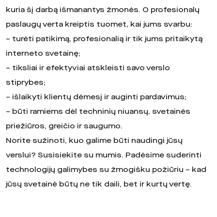
kuria šį darbą išmanantys žmonės. O profesionalų
paslaugų verta kreiptis tuomet, kai jums svarbu:
– turėti patikimą, profesionalią ir tik jums pritaikytą
interneto svetainę;
– tiksliai ir efektyviai atskleisti savo verslo
stiprybes;
– išlaikyti klientų dėmesį ir auginti pardavimus;
– būti ramiems dėl techninių niuansų, svetainės
priežiūros, greičio ir saugumo.
Norite sužinoti, kuo galime būti naudingi jūsų
verslui? Susisiekite su mumis. Padėsime suderinti
technologijų galimybes su žmogišku požiūriu – kad
jūsų svetainė būtų ne tik daili, bet ir kurtų vertę.