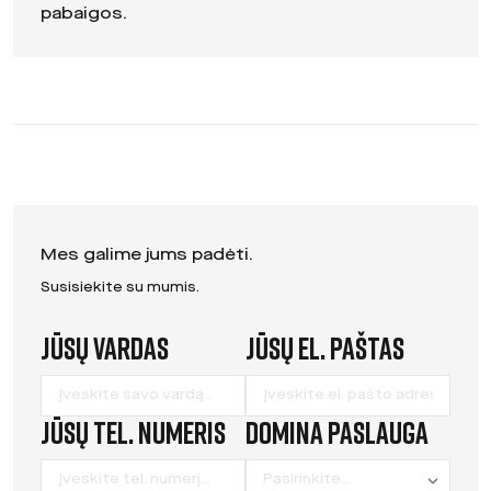
pabaigos.
Mes galime jums padėti.
Susisiekite su mumis.
Jūsų vardas
Jūsų el. paštas
Leave
this
field
Jūsų tel. numeris
Domina paslauga
blank