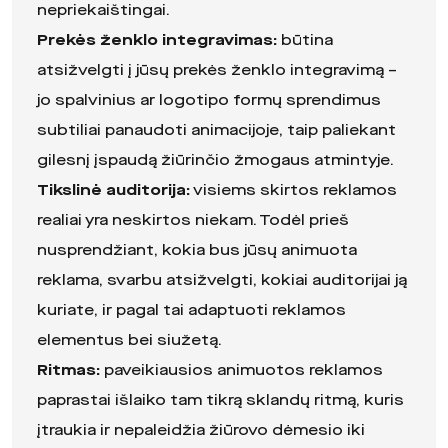
nepriekaištingai.
Prekės ženklo integravimas:
būtina
atsižvelgti į jūsų prekės ženklo integravimą –
jo spalvinius ar logotipo formų sprendimus
subtiliai panaudoti animacijoje, taip paliekant
gilesnį įspaudą žiūrinčio žmogaus atmintyje.
Tikslinė auditorija:
visiems skirtos reklamos
realiai yra neskirtos niekam. Todėl prieš
nusprendžiant, kokia bus jūsų animuota
reklama, svarbu atsižvelgti, kokiai auditorijai ją
kuriate, ir pagal tai adaptuoti reklamos
elementus bei siužetą.
Ritmas:
paveikiausios animuotos reklamos
paprastai išlaiko tam tikrą sklandų ritmą, kuris
įtraukia ir nepaleidžia žiūrovo dėmesio iki