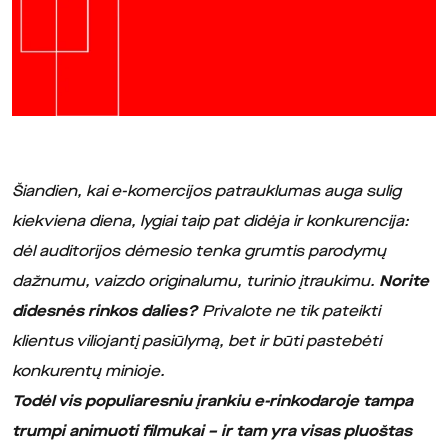
Šiandien, kai e-komercijos patrauklumas auga sulig
kiekviena diena, lygiai taip pat didėja ir konkurencija:
dėl auditorijos dėmesio tenka grumtis parodymų
dažnumu, vaizdo originalumu, turinio įtraukimu.
Norite
didesnės rinkos dalies?
Privalote ne tik pateikti
klientus viliojantį pasiūlymą, bet ir būti pastebėti
konkurentų minioje.
Todėl vis populiaresniu įrankiu e-rinkodaroje tampa
trumpi animuoti filmukai – ir tam yra visas pluoštas