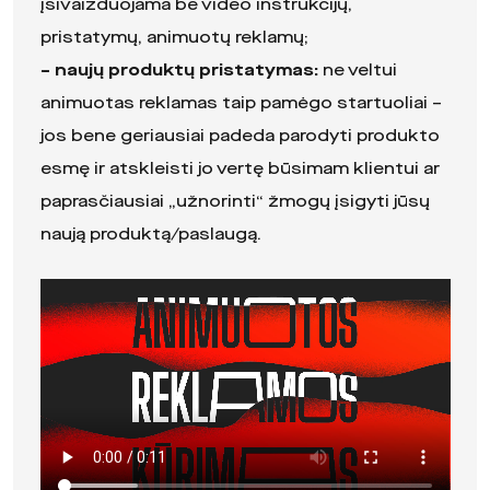
įsivaizduojama be video instrukcijų,
pristatymų, animuotų reklamų;
– naujų produktų pristatymas:
ne veltui
animuotas reklamas taip pamėgo startuoliai –
jos bene geriausiai padeda parodyti produkto
esmę ir atskleisti jo vertę būsimam klientui ar
paprasčiausiai „užnorinti“ žmogų įsigyti jūsų
naują produktą/paslaugą.