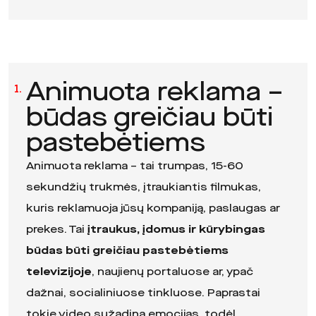
Animuota reklama –
1.
būdas greičiau būti
pastebėtiems
Animuota reklama – tai trumpas, 15-60
sekundžių trukmės, įtraukiantis filmukas,
kuris reklamuoja jūsų kompaniją, paslaugas ar
prekes. Tai
įtraukus, įdomus ir kūrybingas
būdas
būti greičiau pastebėtiems
televizijoje
, naujienų portaluose ar, ypač
dažnai, socialiniuose tinkluose. Paprastai
tokie video sužadina emocijas, todėl