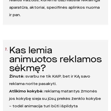
realius vaizdus, kuriems dažniausiai reikalinga
aparatūra, aktoriai, specifinės aplinkos nuoma
ir pan.
Kas lemia
7.
animuotos reklamos
sėkmę?
Žinutė:
svarbu ne tik KAIP, bet ir KĄ savo
reklama norite pasakyti.
Atlikimo kokybė:
reklamą matantys žmonės
jos kokybę sieja su jūsų prekės ženklo kokybe
– todėl animacija turi būti išpildyta