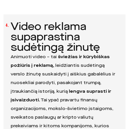
Video reklama
4.
supaprastina
sudėtingą žinutę
Animuoti video – tai
šviežias ir kūrybiškas
požiūris į reklamą,
leidžiantis sudėtingą
verslo žinutę suskaidyti į aiškius gabalėlius ir
nuosekliai parodyti, pasakojant trumpą,
įtraukiančią istoriją, kurią
lengva suprasti ir
įsivaizduoti.
Tai ypač pravartu finansų
organizacijoms, mokslo-švietimo įstaigoms,
sveikatos paslaugų ar kripto valiutų
prekeiviams ir kitoms kompanijoms, kurios