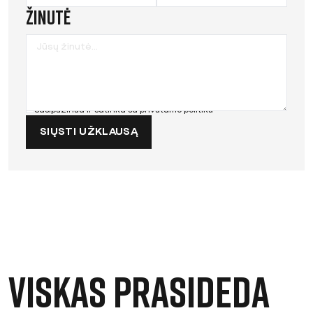
Žinutė
Susipažinau ir sutinku su
privatumo politika
SIŲSTI UŽKLAUSĄ
Viskas prasideda