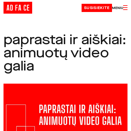
Skip to content
SUSISIEKITE
MENIU
paprastai ir aiškiai:
animuotų video
galia