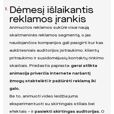
Dėmesį išlaikantis
5.
reklamos įrankis
Animuotos reklamos sukūrė visai naują
skaitmeninės reklamos segmentą, o jas
naudojančios kompanijos gali pasigirti kur kas
aukštesniais auditorijos įsitraukimo, klientų
pritraukimo ir susidomėjusių kontaktų rinkimo
skaičiais. Priežastis paprasta:
gerai atlikta
animacija priverčia internete naršantį
žmogų stabtelėti ir pažiūrėti reklamą iki
galo.
Be to, animuoti video leidžia jums
eksperimentuoti su skirtingais stiliais bei
efektais – ir
pasiekti skirtingas auditorijas.
O