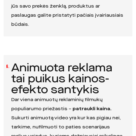
jūs savo prekės ženklą, produktus ar
paslaugas galite pristatyti pačiais įvairiausiais
būdais.
Animuota reklama
6.
tai puikus kainos-
efekto santykis
Dar viena animuotų reklaminių filmukų
populiarumo priežastis –
patraukli kaina.
Sukurti animuotą video yra kur kas pigiau nei,
tarkime, nufilmuoti to paties scenarijaus