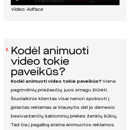
Video: Adface
Kodėl animuoti
3.
video tokie
paveikūs?
Kodėl animuoti video tokie paveikūs?
Viena
pagrindinių priežasčių: juos smagu žiūrėti.
Šiuolaikinis klientas visai nenori spoksoti į
įprastas reklamas ar klausytis dėl jo dėmesio
besivaržančių šabloninių prekės ženklų šūkių.
Tad čia į pagalbą ateina animuotos reklamos.