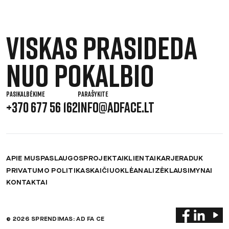
Viskas prasideda
nuo pokalbio
PASIKALBĖKIME
PARAŠYKITE
+370 677 56 162
INFO@ADFACE.LT
APIE MUS
PASLAUGOS
PROJEKTAI
KLIENTAI
KARJERA
DUK
PRIVATUMO POLITIKA
SKAIČIUOKLĖ
ANALIZĖ
KLAUSIMYNAI
KONTAKTAI
© 2026 SPRENDIMAS: AD FA CE