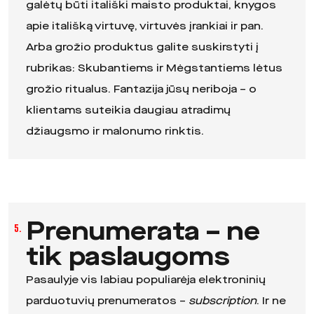
galėtų būti itališki maisto produktai, knygos
apie itališką virtuvę, virtuvės įrankiai ir pan.
Arba grožio produktus galite suskirstyti į
rubrikas: Skubantiems ir Mėgstantiems lėtus
grožio ritualus. Fantazija jūsų neriboja – o
klientams suteikia daugiau atradimų
džiaugsmo ir malonumo rinktis.
Prenumerata – ne
5.
tik paslaugoms
Pasaulyje vis labiau populiarėja elektroninių
parduotuvių prenumeratos –
subscription
. Ir ne