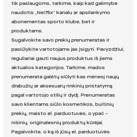
tik paslaugoms, tarkime, kaip kad galimybė
naudotis „Netflix“ kanalu ar apsilankymo
abonementas sporto klube, bet ir
produktams.
Sugalvokite savo prekių prenumeratas ir
pasiūlykite vartotojams jas įsigyti. Pavyzdžiui,
reguliariai gauti naujus produktus iš jiems
aktualios kategorijos. Tarkime, mados
prenumerata galėtų siūlyti kas mėnesį naujų
drabužių ar aksesuarų rinkinių pristatymą
pagal vartotojo stilių ir dydį. Prenumeratas
savo klientams siūlo kosmetikos, buitinių
prekių, maisto el. parduotuvės, o ypač –
nišinių, originalesnių produktų kūrėjai.
Pagalvokite, o ką iš jūsų el. parduotuvės