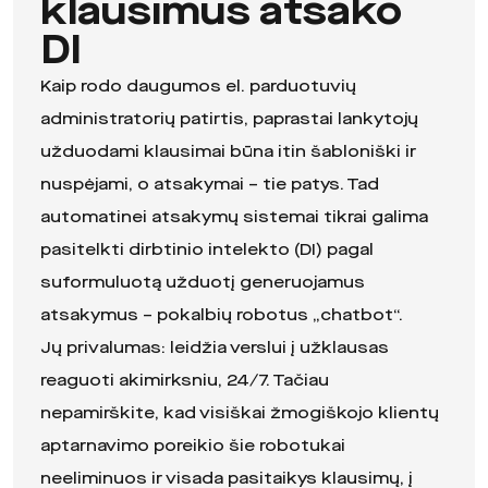
klausimus atsako
DI
Kaip rodo daugumos el. parduotuvių
administratorių patirtis, paprastai lankytojų
užduodami klausimai būna itin šabloniški ir
nuspėjami, o atsakymai – tie patys. Tad
automatinei atsakymų sistemai tikrai galima
pasitelkti dirbtinio intelekto (DI) pagal
suformuluotą užduotį generuojamus
atsakymus – pokalbių robotus „chatbot“.
Jų privalumas: leidžia verslui į užklausas
reaguoti akimirksniu, 24/7. Tačiau
nepamirškite, kad visiškai žmogiškojo klientų
aptarnavimo poreikio šie robotukai
neeliminuos ir visada pasitaikys klausimų, į