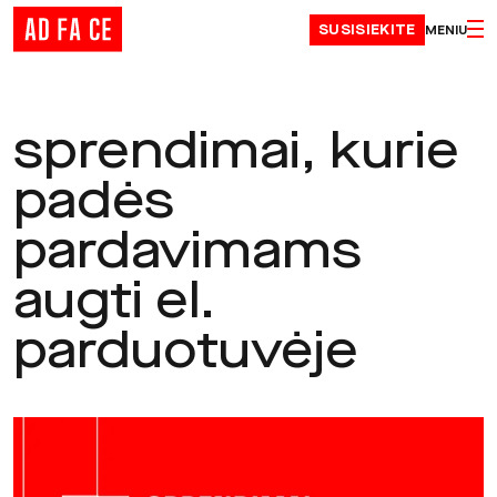
Skip to content
SUSISIEKITE
MENIU
sprendimai, kurie
padės
pardavimams
augti el.
parduotuvėje