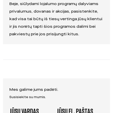
Beje, siūlydami lojalumo programų dalyviams
privalumus, dovanas ir akcijas, pasistenkite,
kad visa tai būtų iš tiesų vertinga jūsų klientui
ir jis norėtų tapti šios programos dalimi bei
pakviestų prie jos prisijungti kitus.
Mes galime jums padėti.
Susisiekite su mumis.
Jūsų vardas
Jūsų el. paštas
Leave