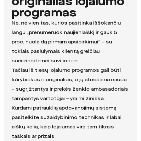
originalias lojalumo
programas
Ne, ne vien tas, kurios pasitinka iššokančiu
langu „prenumeruok naujienlaiškį ir gauk 5
proc. nuolaidą pirmam apsipirkimui“ – su
tokiais pasiūlymais klientą greičiau
suerzinsite nei suviliosite.
Tačiau iš tiesų lojalumo programos gali būti
kūrybiškos ir originalios, o jų atnešama nauda
– sugrįžtantys ir prekės ženklo ambasadoriais
tampantys vartotojai – yra milžiniška.
Kurdami patrauklią apdovanojimų sistemą
pasitelkite
sužaidybinimo
technikas ir labai
aiškų kelią, kaip lojalumas virs tam tikrais
taškais ar prizais.