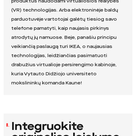
produktus naudodami virtualiosios realybės
(VR) technologijas. Arba elektroninėje baldų
parduotuvėje vartotojai galėtų tiesiog savo
telefone pamatyti, kaip naujasis pirkinys
atrodytų jų namuose. Beje, panašiu principu
veikiančią paslaugą turi IKEA, o naujausias
technologijas, leidžiančias pasimatuoti
drabužius virtualioje persirengimo kabinoje,
kuria
Vytauto Didžiojo universiteto
mokslininkų komanda Kaune
!
Integruokite
8.