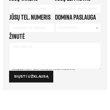
this
field
Jūsų tel. numeris
Domina paslauga
blank
Žinutė
Susipažinau ir sutinku su
privatumo politika
SIŲSTI UŽKLAUSĄ