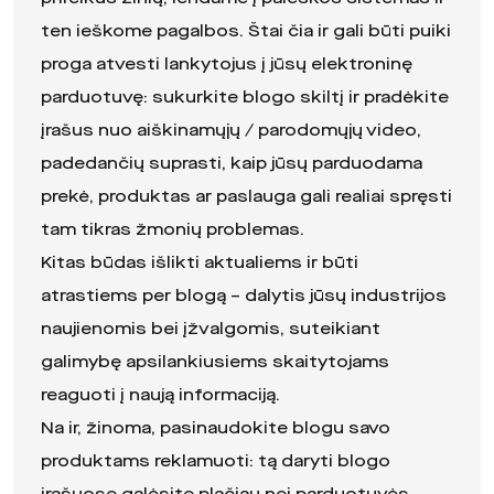
ten ieškome pagalbos. Štai čia ir gali būti puiki
proga atvesti lankytojus į jūsų elektroninę
parduotuvę: sukurkite blogo skiltį ir pradėkite
įrašus nuo aiškinamųjų / parodomųjų video,
padedančių suprasti, kaip jūsų parduodama
prekė, produktas ar paslauga gali realiai spręsti
tam tikras žmonių problemas.
Kitas būdas išlikti aktualiems ir būti
atrastiems per blogą – dalytis jūsų industrijos
naujienomis bei įžvalgomis, suteikiant
galimybę apsilankiusiems skaitytojams
reaguoti į naują informaciją.
Na ir, žinoma, pasinaudokite blogu savo
produktams reklamuoti: tą daryti blogo