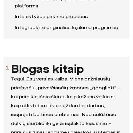
platforma
Interaktyvus pirkimo procesas
Integruokite originalias lojalumo programas
Blogas kitaip
1.
Tegul jūsų verslas kalba! Viena dažniausių
priežasčių, priverčiančių žmones „googlinti“ –
kai prireikia išsiaiškinti, kaip kažkas veikia ar
kaip atlikti tam tikras užduotis, darbus,
išspręsti buitines problemas. Nuo sulūžusio
dulkių siurblio iki gerai išplakto kiaušinio –
prireikus žinių, lendame į paieškos sistemas ir