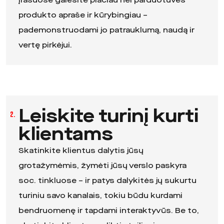
įrašuose galėsite plačiau nei parduotuvės
produkto apraše ir kūrybingiau –
pademonstruodami jo patrauklumą, naudą ir
vertę pirkėjui.
Leiskite turinį kurti
2.
klientams
Skatinkite klientus dalytis jūsų
grotažymėmis, žymėti jūsų verslo paskyra
soc. tinkluose – ir patys dalykitės jų sukurtu
turiniu savo kanalais, tokiu būdu kurdami
bendruomenę ir tapdami interaktyvūs. Be to,