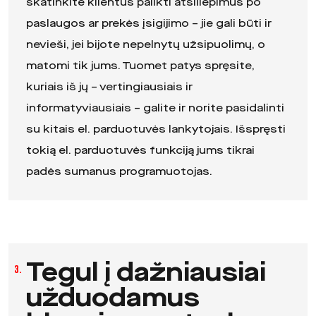
skatinkite klientus palikti atsiliepimus po
paslaugos ar prekės įsigijimo – jie gali būti ir
nevieši, jei bijote nepelnytų užsipuolimų, o
matomi tik jums. Tuomet patys spręsite,
kuriais iš jų – vertingiausiais ir
informatyviausiais – galite ir norite pasidalinti
su kitais el. parduotuvės lankytojais. Išspręsti
tokią el. parduotuvės funkciją jums tikrai
padės sumanus programuotojas.
Tegul į dažniausiai
3.
užduodamus