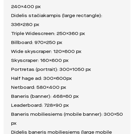
240×400 px
Didelis stačiakampis (large rectangle):
336×280 px
Triple Widescreen: 250×360 px
Billboard: 970×250 px
Wide skyscraper: 120×600 px
Skyscraper: 160×600 px
Portretas (portrait): 300×1050 px
Half hage ad: 300x600px
Netboard: 580×400 px
Baneris (banner): 468×60 px
Leaderboard: 728×90 px
Baneris mobiliesiems (mobile banner): 300×50
px
Didelis baneris mobiliesiems (large mobile