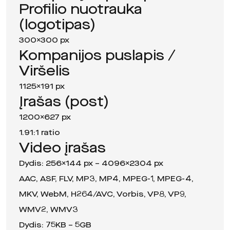
Profilio nuotrauka
(logotipas)
300×300 px
Kompanijos puslapis /
Viršelis
1125×191 px
Įrašas (post)
1200×627 px
1.91:1 ratio
Video įrašas
Dydis: 256×144 px – 4096×2304 px
AAC, ASF, FLV, MP3, MP4, MPEG-1, MPEG-4,
MKV, WebM, H264/AVC, Vorbis, VP8, VP9,
WMV2, WMV3
Dydis: 75KB – 5GB