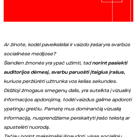
Ar žinote, kodėl paveikslėliai ir vaizdo įrašai yra svarbūs
socialinėse medijose?
Šiandien žmonės yra ypač užimti, tad
norint pasiekti
auditorijos dėmesį, svarbu paruošti įtaigius įrašus,
kuriuos peržiūrėti užtrunka vos kelias sekundes.
Didžioji žmogaus smegenų dalis, yra sutelkta į vizualinį
informacijos apdorojimą, todėl vaizdus galime apdoroti
ypatingu greičiu. Pamatę mus dominančią vizualią
informaciją, nusprendžiame perskaityti įrašo tekstą ar
spustelėti nuorodą.
Tačiau norint maksimaliai išnaudoti visas socialinių