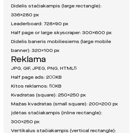
Didelis stačiakampis (large rectangle):
336×280 px
Leaderboard: 728×90 px
Half page or large skyscraper: 300×600 px
Didelis baneris mobiliesiems (large mobile
banner): 320×100 px
Reklama
JPG, GIF, JPEG, PNG, HTML5
Half page ads: 200KB
Kitos reklamos: 50KB
Kvadratas (square): 250×250 px
Mažas kvadratas (small square): 200×200 px
Įdėtas stačiakampis (inline rectangle):
300×250 px
Vertikalus stačiakampis (vertical rectangle):