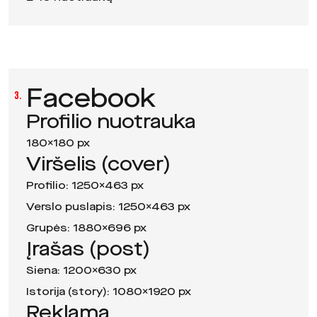
Facebook
3.
Profilio nuotrauka
180×180 px
Viršelis (cover)
Profilio: 1250×463 px
Verslo puslapis: 1250×463 px
Grupės: 1880×696 px
Įrašas (post)
Siena: 1200×630 px
Istorija (story): 1080×1920 px
Reklama