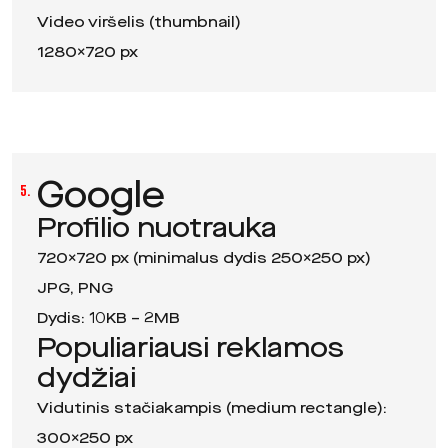
Video viršelis (thumbnail)
1280×720 px
Google
5.
Profilio nuotrauka
720×720 px (minimalus dydis 250×250 px)
JPG, PNG
Dydis: 10KB – 2MB
Populiariausi reklamos
dydžiai
Vidutinis stačiakampis (medium rectangle):
300×250 px