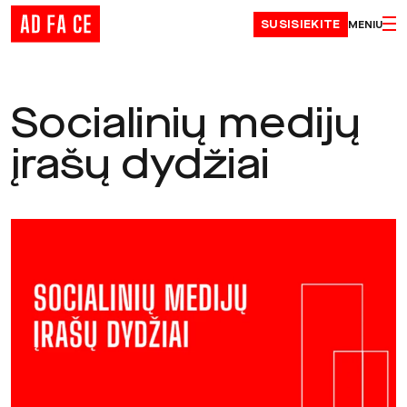
Skip to content
SUSISIEKITE
MENIU
Socialinių medijų
įrašų dydžiai