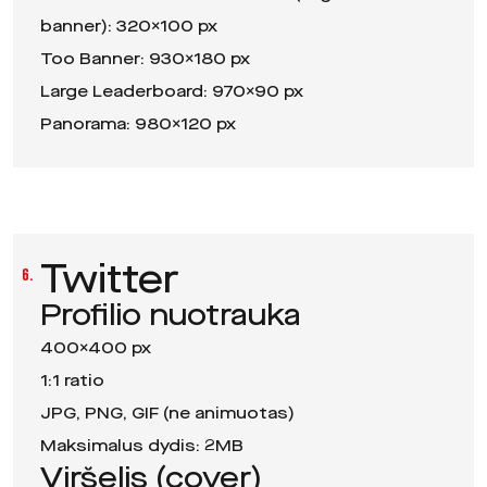
banner): 320×100 px
Too Banner: 930×180 px
Large Leaderboard: 970×90 px
Panorama: 980×120 px
Twitter
6.
Profilio nuotrauka
400×400 px
1:1 ratio
JPG, PNG, GIF (ne animuotas)
Maksimalus dydis: 2MB
Viršelis (cover)