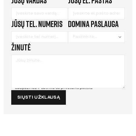
Jūsų vardas
Jūsų el. paštas
this
field
Jūsų tel. numeris
Domina paslauga
blank
Žinutė
Susipažinau ir sutinku su
privatumo politika
SIŲSTI UŽKLAUSĄ