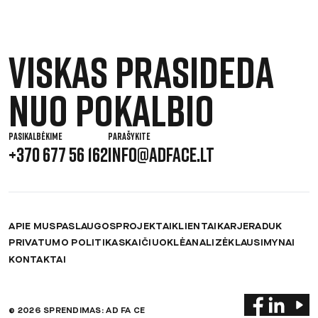
Viskas prasideda
nuo pokalbio
PASIKALBĖKIME
PARAŠYKITE
+370 677 56 162
INFO@ADFACE.LT
APIE MUS
PASLAUGOS
PROJEKTAI
KLIENTAI
KARJERA
DUK
PRIVATUMO POLITIKA
SKAIČIUOKLĖ
ANALIZĖ
KLAUSIMYNAI
KONTAKTAI
© 2026 SPRENDIMAS: AD FA CE