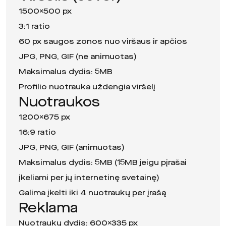
1500×500 px
3:1 ratio
60 px saugos zonos nuo viršaus ir apčios
JPG, PNG, GIF (ne animuotas)
Maksimalus dydis: 5MB
Profilio nuotrauka uždengia viršelį
Nuotraukos
1200×675 px
16:9 ratio
JPG, PNG, GIF (animuotas)
Maksimalus dydis: 5MB (15MB jeigu pįrašai
įkeliami per jų internetinę svetainę)
Galima įkelti iki 4 nuotraukų per įrašą
Reklama
Nuotraukų dydis: 600×335 px