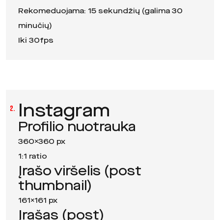
Rekomeduojama: 15 sekundžių (galima 30
minučių)
Iki 30fps
Instagram
2.
Profilio nuotrauka
360×360 px
1:1 ratio
Įrašo viršelis (post
thumbnail)
161×161 px
Įrašas (post)