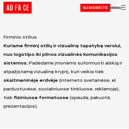
Skip to content
SUSISIEKITE
MENIU
Firminis stilius
Kuriame
firminį stilių ir vizualinę tapatybę verslui
,
nuo logotipo iki pilnos vizualinės komunikacijos
sistemos.
Padedame įmonėms suformuoti aiškią ir
atpažįstamą vizualinę kryptį, kuri veikia tiek
skaitmeninėje erdvėje
(interneto svetainėse, el.
parduotuvėse, socialiniuose tinkluose, reklamoje),
tiek
fiziniuose formatuose
(spauda, pakuotė,
prezentacijos).